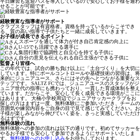
平日練習も送迎バスを導入しているので安心してお子様を通わ
せることが可能です。
03
経験豊富な指導者がサポート
クラブスタッフは有資格者。資格を持っているからこそでき
る、質の高い指導で子供たちと一緒に成長していきます。
お子様が成長できるポイント
スポーツを通して体力が付き自己肯定感の向上に
U-15でも活躍できる選手に
集団行動で協調性と自立心を持てる子供に
自分の意見を伝えられる自己主張ができる子供に
監督より皆様へ
この年代では、試合の勝ち負け以上に「土台づくり」を大切に
しています。特にボールコントロールや基礎技術の習得は、将
来的にジュニアユース、さらにはその先へとつながる重要なス
テップです。 SALTZ FCでは、ジュニアユースのスタッフがジ
ュニア世代の指導にも携わっており、一貫した育成体制を整え
ています。だからこそ、安心して長く成長できる環境がここに
はあります。 大楠小学校周辺でジュニアサッカークラブをお
探しの方はまずは一度、無料体験にご参加いただき、チームの
雰囲気や練習内容をご自身の目で見て感じてみてください。お
子様が楽しみながら伸びていく姿を、きっと実感していただけ
るはずです。
無料体験の流れ
無料体験への参加の流れは以下の通りです。初めてサッカーを
やるお子様でも安心して参加できるようにサポートいたしま
す。
無料体験へのお申し込み
をお待ちしております。