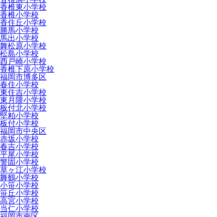
香椎東小学校
香椎小学校
香住丘小学校
勝馬小学校
馬出小学校
舞松原小学校
松島小学校
西戸崎小学校
香椎下原小学校
福岡市博多区
春住小学校
東住吉小学校
東月隈小学校
板付北小学校
堅粕小学校
板付小学校
福岡市中央区
赤坂小学校
春吉小学校
平尾小学校
警固小学校
草ヶ江小学校
舞鶴小学校
小笹小学校
笹丘小学校
高宮小学校
当仁小学校
福岡市南区