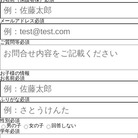
メールアドレス
必須
ご質問等
必須
お子様の情報
お名前
必須
ふりがな
必須
性別
必須
男の子
女の子
回答しない
学年
必須