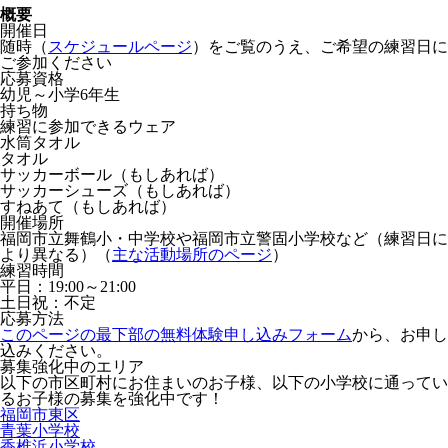
概要
開催日
随時（
スケジュールページ
）をご覧のうえ、ご希望の練習日に
ご参加ください
応募資格
幼児～小学6年生
持ち物
練習に参加できるウェア
水筒タオル
タオル
サッカーボール（もしあれば）
サッカーシューズ（もしあれば）
すねあて（もしあれば）
開催場所
福岡市立舞鶴小・中学校や福岡市立警固小学校など（練習日に
より異なる）（
主な活動場所のページ
）
練習時間
平日：19:00～21:00
土日祝：不定
応募方法
このページの最下部の無料体験申し込みフォーム
から、お申し
込みください。
募集強化中のエリア
以下の市区町村にお住まいのお子様、以下の小学校に通ってい
るお子様の募集を強化中です！
福岡市東区
青葉小学校
香椎浜小学校