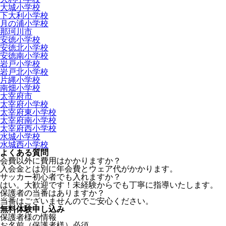
大城小学校
下大利小学校
月の浦小学校
那珂川市
安徳小学校
安徳北小学校
安徳南小学校
岩戸小学校
岩戸北小学校
片縄小学校
南畑小学校
太宰府市
太宰府小学校
太宰府東小学校
太宰府南小学校
太宰府西小学校
水城小学校
水城西小学校
よくある質問
会費以外に費用はかかりますか？
入会金とは別に年会費とウェア代がかかります。
サッカー初心者でも入れますか？
はい。大歓迎です！未経験からでも丁寧に指導いたします。
保護者の当番はありますか？
当番はございませんのでご安心ください。
無料体験申し込み
保護者様の情報
お名前（保護者様）
必須