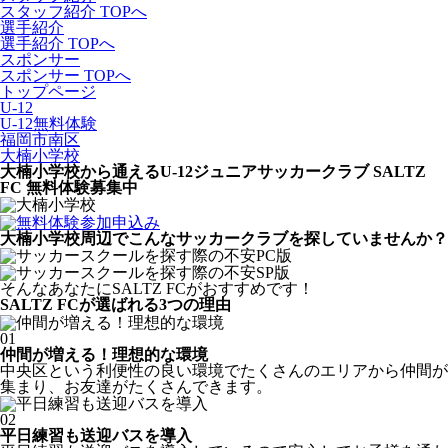
スタッフ紹介 TOPへ
選手紹介
選手紹介 TOPへ
スポンサー
スポンサー TOPへ
トップページ
U-12
U-12無料体験
福岡市南区
大楠小学校
大楠小学校から通えるU-12ジュニアサッカークラブ SALTZ
FC 無料体験募集中
大楠小学校周辺でこんなサッカークラブを
探していませんか？
そんなあなたに
SALTZ FCがおすすめです！
SALTZ FCが
選ばれる3つの理由
01
仲間が増える！理想的な環境
中央区という利便性の良い環境でたくさんのエリアから仲間が
集まり、お友達がたくさんできます。
02
平日練習も送迎バスを導入