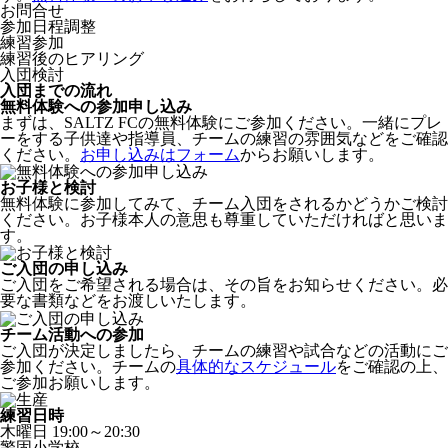
お問合せ
参加日程調整
練習参加
練習後のヒアリング
入団検討
入団までの流れ
無料体験への参加申し込み
まずは、SALTZ FCの無料体験にご参加ください。一緒にプレ
ーをする子供達や指導員、チームの練習の雰囲気などをご確認
ください。
お申し込みはフォーム
からお願いします。
お子様と検討
無料体験に参加してみて、チーム入団をされるかどうかご検討
ください。お子様本人の意思も尊重していただければと思いま
す。
ご入団の申し込み
ご入団をご希望される場合は、その旨をお知らせください。必
要な書類などをお渡しいたします。
チーム活動への参加
ご入団が決定しましたら、チームの練習や試合などの活動にご
参加ください。チームの
具体的なスケジュール
をご確認の上、
ご参加お願いします。
練習日時
木曜日
19:00～20:30
警固小学校