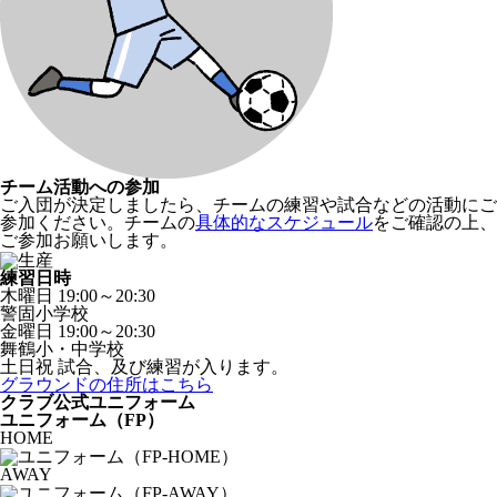
チーム活動への参加
ご入団が決定しましたら、チームの練習や試合などの活動にご
参加ください。チームの
具体的なスケジュール
をご確認の上、
ご参加お願いします。
練習日時
木曜日
19:00～20:30
警固小学校
金曜日
19:00～20:30
舞鶴小・中学校
土日祝
試合、及び練習が入ります。
グラウンドの住所はこちら
クラブ公式ユニフォーム
ユニフォーム（FP）
HOME
AWAY