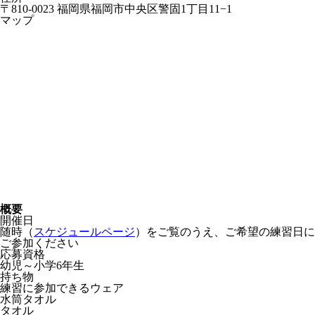
〒810-0023 福岡県福岡市中央区警固1丁目11−1
マップ
概要
開催日
随時（
スケジュールページ
）をご覧のうえ、ご希望の練習日に
ご参加ください
応募資格
幼児～小学6年生
持ち物
練習に参加できるウェア
水筒タオル
タオル