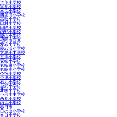
賀茂小学校
室見小学校
早良小学校
四箇田小学校
高取小学校
田村小学校
田隈小学校
内野小学校
脇山小学校
福岡市西区
愛宕小学校
愛宕浜小学校
玄界小中学校
玄洋小学校
壱岐小学校
壱岐東小学校
壱岐南小学校
今宿小学校
今津小学校
石丸小学校
金武小学校
北崎小学校
小呂小中学校
西都小学校
内浜小学校
春日市
日の出小学校
春日小学校