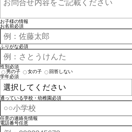
お子様の情報
お名前
必須
ふりがな
必須
性別
必須
男の子
女の子
回答しない
学年
必須
通っている学校・幼稚園
必須
任意の連絡先情報
電話番号
任意