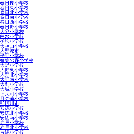
春日原小学校
春日東小学校
春日北小学校
春日南小学校
春日西小学校
春日野小学校
大谷小学校
白水小学校
須玖小学校
天神山小学校
大野城市
平野小学校
御笠の森小学校
大野小学校
大野東小学校
大野北小学校
大野南小学校
大利小学校
大城小学校
下大利小学校
月の浦小学校
那珂川市
安徳小学校
安徳北小学校
安徳南小学校
岩戸小学校
岩戸北小学校
片縄小学校