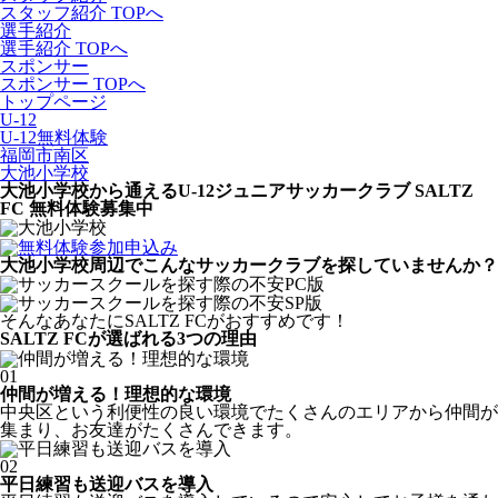
スタッフ紹介 TOPへ
選手紹介
選手紹介 TOPへ
スポンサー
スポンサー TOPへ
トップページ
U-12
U-12無料体験
福岡市南区
大池小学校
大池小学校から通えるU-12ジュニアサッカークラブ SALTZ
FC 無料体験募集中
大池小学校周辺でこんなサッカークラブを
探していませんか？
そんなあなたに
SALTZ FCがおすすめです！
SALTZ FCが
選ばれる3つの理由
01
仲間が増える！理想的な環境
中央区という利便性の良い環境でたくさんのエリアから仲間が
集まり、お友達がたくさんできます。
02
平日練習も送迎バスを導入