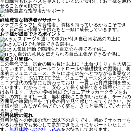
平日練習も送迎バスを導入しているので安心してお子様を通わ
せることが可能です。
03
経験豊富な指導者がサポート
クラブスタッフは有資格者。資格を持っているからこそでき
る、質の高い指導で子供たちと一緒に成長していきます。
お子様が成長できるポイント
スポーツを通して体力が付き自己肯定感の向上に
U-15でも活躍できる選手に
集団行動で協調性と自立心を持てる子供に
自分の意見を伝えられる自己主張ができる子供に
監督より皆様へ
この年代では、試合の勝ち負け以上に「土台づくり」を大切に
しています。特にボールコントロールや基礎技術の習得は、将
来的にジュニアユース、さらにはその先へとつながる重要なス
テップです。 SALTZ FCでは、ジュニアユースのスタッフがジ
ュニア世代の指導にも携わっており、一貫した育成体制を整え
ています。だからこそ、安心して長く成長できる環境がここに
はあります。 大池小学校周辺でジュニアサッカークラブをお
探しの方はまずは一度、無料体験にご参加いただき、チームの
雰囲気や練習内容をご自身の目で見て感じてみてください。お
子様が楽しみながら伸びていく姿を、きっと実感していただけ
るはずです。
無料体験の流れ
無料体験への参加の流れは以下の通りです。初めてサッカーを
やるお子様でも安心して参加できるようにサポートいたしま
す。
無料体験へのお申し込み
をお待ちしております。