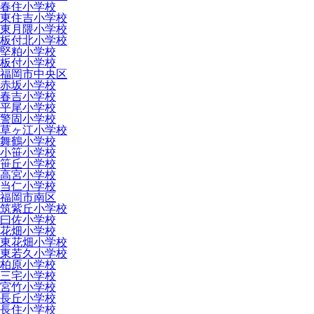
春住小学校
東住吉小学校
東月隈小学校
板付北小学校
堅粕小学校
板付小学校
福岡市中央区
赤坂小学校
春吉小学校
平尾小学校
警固小学校
草ヶ江小学校
舞鶴小学校
小笹小学校
笹丘小学校
高宮小学校
当仁小学校
福岡市南区
筑紫丘小学校
曰佐小学校
花畑小学校
東花畑小学校
東若久小学校
柏原小学校
三宅小学校
宮竹小学校
長丘小学校
長住小学校