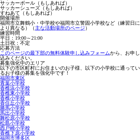
サッカーボール（もしあれば）
サッカーシューズ（もしあれば）
すねあて（もしあれば）
開催場所
福岡市立舞鶴小・中学校や福岡市立警固小学校など（練習日に
より異なる）（
主な活動場所のページ
）
練習時間
平日：19:00～21:00
土日祝：不定
応募方法
このページの最下部の無料体験申し込みフォーム
から、お申し
込みください。
募集強化中のエリア
以下の市区町村にお住まいのお子様、以下の小学校に通ってい
るお子様の募集を強化中です！
福岡市東区
青葉小学校
香椎浜小学校
香椎東小学校
香椎小学校
香住丘小学校
勝馬小学校
馬出小学校
舞松原小学校
松島小学校
西戸崎小学校
香椎下原小学校
福岡市博多区