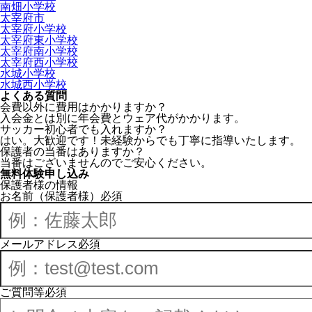
南畑小学校
太宰府市
太宰府小学校
太宰府東小学校
太宰府南小学校
太宰府西小学校
水城小学校
水城西小学校
よくある質問
会費以外に費用はかかりますか？
入会金とは別に年会費とウェア代がかかります。
サッカー初心者でも入れますか？
はい。大歓迎です！未経験からでも丁寧に指導いたします。
保護者の当番はありますか？
当番はございませんのでご安心ください。
無料体験申し込み
保護者様の情報
お名前（保護者様）
必須
メールアドレス
必須
ご質問等
必須